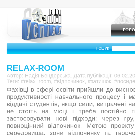
ГОЛО
ПОШУК
RELAX-ROOM
Автор: Надія Бендерська. Дата публікації: 06.02.2
Теги: #relax_room, #відпочинок, #затишок, #посиде
Фахівці в сфері освіти прийшли до висно
продуктивності навчального процесу і ма
віддачі студентів, якщо сили, витрачені на
не стоїть на місці і треба постійно 
застосовувати нові підходи: через гру
повноцінний відпочинок. Метою проект
середовища, зони відпочинку та творчо